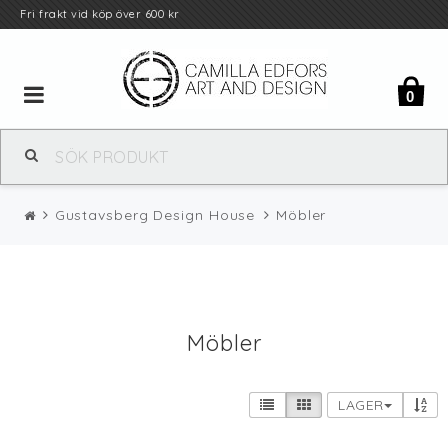
Fri
frakt
vid köp över 600 kr
Toggle
0
navigation
Gustavsberg Design House
Möbler
Möbler
LAGER