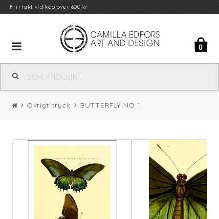
Fri
frakt
vid köp över 600 kr
Toggle
0
navigation
Övrigt tryck
BUTTERFLY NO 1