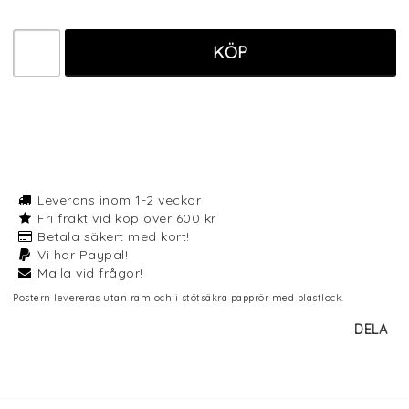
KÖP
Leverans inom 1-2 veckor
Fri frakt vid köp över 600 kr
Betala säkert med kort!
Vi har Paypal!
Maila vid frågor!
Postern levereras utan ram och i stötsäkra papprör med plastlock.
DELA